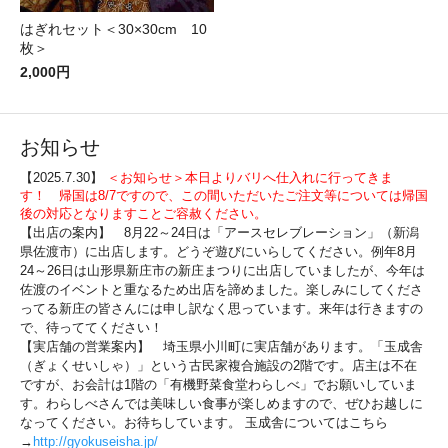
はぎれセット＜30×30cm 10
枚＞
2,000円
お知らせ
【2025.7.30】
＜お知らせ＞本日よりバリへ仕入れに行ってきま
す！ 帰国は8/7ですので、この間いただいたご注文等については帰国
後の対応となりますことご容赦ください。
【出店の案内】 8月22～24日は「アースセレブレーション」（新潟
県佐渡市）に出店します。どうぞ遊びにいらしてください。例年8月
24～26日は山形県新庄市の新庄まつりに出店していましたが、今年は
佐渡のイベントと重なるため出店を諦めました。楽しみにしてくださ
ってる新庄の皆さんには申し訳なく思っています。来年は行きますの
で、待っててください！
【実店舗の営業案内】 埼玉県小川町に実店舗があります。「玉成舎
（ぎょくせいしゃ）」という古民家複合施設の2階です。店主は不在
ですが、お会計は1階の「有機野菜食堂わらしべ」でお願いしていま
す。わらしべさんでは美味しい食事が楽しめますので、ぜひお越しに
なってください。お待ちしています。 玉成舎についてはこちら
→
http://gyokuseisha.jp/