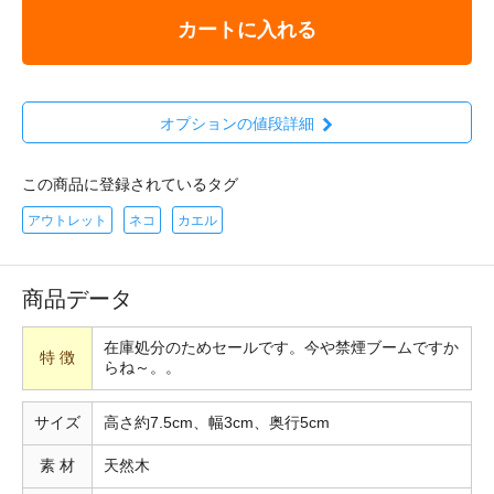
カートに入れる
オプションの値段詳細
この商品に登録されているタグ
アウトレット
ネコ
カエル
商品データ
在庫処分のためセールです。今や禁煙ブームですか
特 徴
らね～。。
サイズ
高さ約7.5cm、幅3cm、奥行5cm
素 材
天然木