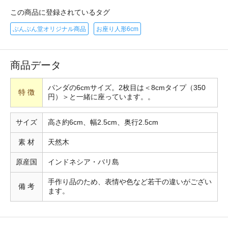
この商品に登録されているタグ
ぶんぶん堂オリジナル商品
お座り人形6cm
商品データ
パンダの6cmサイズ。2枚目は＜8cmタイプ（350
特 徴
円）＞と一緒に座っています。。
サイズ
高さ約6cm、幅2.5cm、奥行2.5cm
素 材
天然木
原産国
インドネシア・バリ島
手作り品のため、表情や色など若干の違いがござい
備 考
ます。