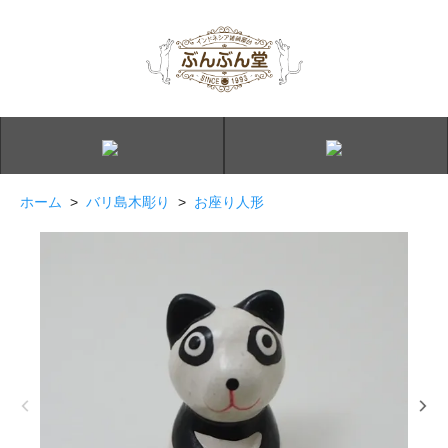
ホーム
>
バリ島木彫り
>
お座り人形