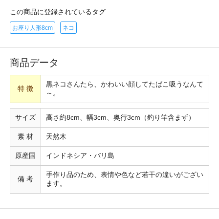
この商品に登録されているタグ
お座り人形8cm
ネコ
商品データ
黒ネコさんたら、かわいい顔してたばこ吸うなんて
特 徴
～。
サイズ
高さ約8cm、幅3cm、奥行3cm（釣り竿含まず）
素 材
天然木
原産国
インドネシア・バリ島
手作り品のため、表情や色など若干の違いがござい
備 考
ます。