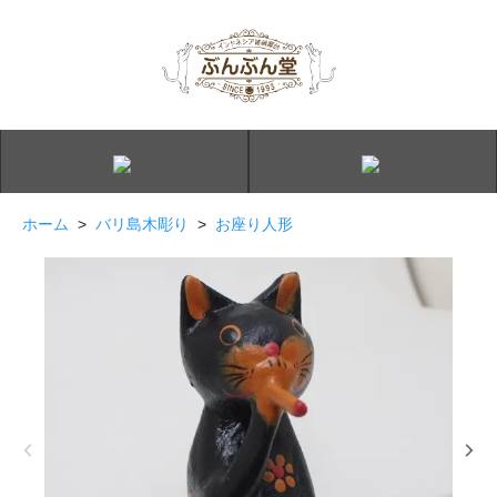
ホーム
>
バリ島木彫り
>
お座り人形