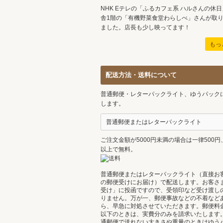
NHK Eテレの「ふるカフェ系 ハルさんの休
舎1階の「有機野菜食堂わらしべ」さんが取
ました。店長も少し映ってます！
もっ
配送方法・送料について
普通郵便・レターパックライト、ゆうパック
します。
普通郵便またはレターパックライト
ご注文金額が5000円未満の場合は一律500円、
以上で無料。
普通郵便またはレターパックライト（直接お
の郵便受けにお届け）で配送します。お客さ
受け」に投函ですので、受領印など受け渡し
りません。万が一、郵便事故などの不着など
ら、早急に対処させていただきます。郵便料金
以下のときは、実費分のみを請求いたします
通郵便で送れない大きさや重量のときはゆう