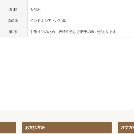
素 材
天然木
原産国
インドネシア・バリ島
備 考
手作り品のため、表情や色など若干の違いがあります。
お支払方法
注文方