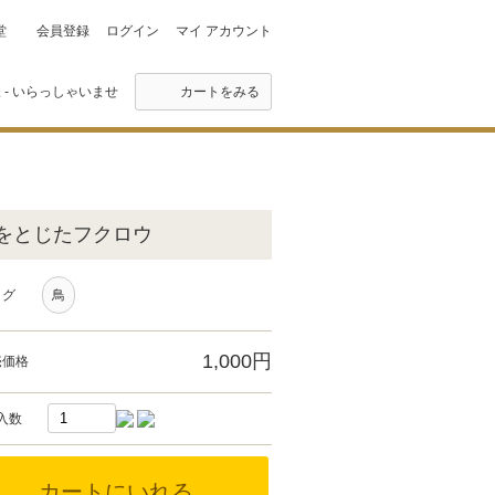
堂
会員登録
ログイン
マイ アカウント
 - いらっしゃいませ
カートをみる
をとじたフクロウ
タグ
鳥
1,000円
売価格
入数