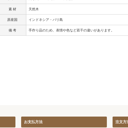
素 材
天然木
原産国
インドネシア・バリ島
備 考
手作り品のため、表情や色など若干の違いがあります。
お支払方法
注文方