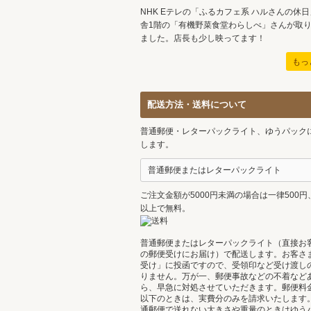
NHK Eテレの「ふるカフェ系 ハルさんの休
舎1階の「有機野菜食堂わらしべ」さんが取
ました。店長も少し映ってます！
もっ
配送方法・送料について
普通郵便・レターパックライト、ゆうパック
します。
普通郵便またはレターパックライト
ご注文金額が5000円未満の場合は一律500円、
以上で無料。
普通郵便またはレターパックライト（直接お
の郵便受けにお届け）で配送します。お客さ
受け」に投函ですので、受領印など受け渡し
りません。万が一、郵便事故などの不着など
ら、早急に対処させていただきます。郵便料金
以下のときは、実費分のみを請求いたします
通郵便で送れない大きさや重量のときはゆう