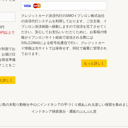
クレジットカード決済代行のGMOイプシロン株式会社
の決済代行システムを利用しております。ご注文後、イ
プシロン決済画面へ移動しますので決済を完了させてく
0円
ださい。安心してお支払いいただくために、お客様の情
00円以上で
報がイプシロンサイト経由で送信される際には
SSL(128bit)による暗号化通信で行い、クレジットカー
ド情報は当サイトでは保有せず、同社で厳重に管理され
が対面でお
ております。
。お届け日
は発送準備
もっと詳しく
すことをご
と詳しく
リ島の木彫り動物を中心にインドネシアの手づくり感あふれる楽しい雑貨を集めま
インドネシア雑貨屋台・通販のぶんぶん堂