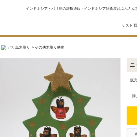
インドネシア・バリ島の雑貨通販 - インドネシア雑貨屋台ぶんぶん
ゲスト 様
バリ島木彫り
>
その他木彫り動物
ニ
販
購