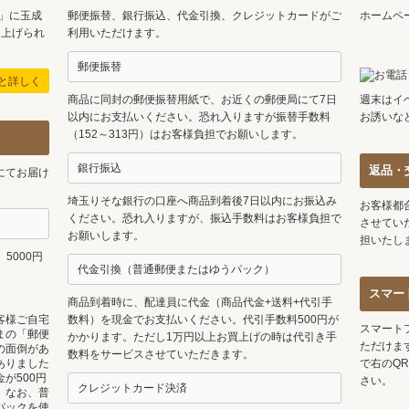
日」に玉成
郵便振替、銀行振込、代金引換、クレジットカードがご
ホームペ
り上げられ
利用いただけます。
郵便振替
と詳しく
商品に同封の郵便振替用紙で、お近くの郵便局にて7日
週末はイ
以内にお支払いください。恐れ入りますが振替手数料
お誘いな
（152～313円）はお客様負担でお願いします。
銀行振込
返品・
にてお届け
埼玉りそな銀行の口座へ商品到着後7日以内にお振込み
お客様都
ください。恐れ入りますが、振込手数料はお客様負担で
させてい
お願いします。
担いたし
5000円
代金引換（普通郵便またはゆうパック）
スマー
商品到着時に、配達員に代金（商品代金+送料+代引手
客様ご自宅
数料）を現金でお支払いください。代引手数料500円が
スマート
まの「郵便
かかります。ただし1万円以上お買上げの時は代引き手
ただけま
の面倒があ
数料をサービスさせていただきます。
ありました
で右のQ
が500円
さい。
クレジットカード決済
。なお、普
パックを使