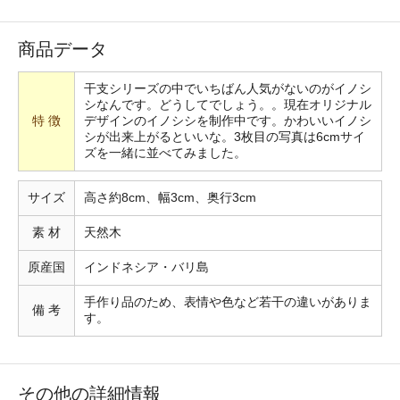
商品データ
干支シリーズの中でいちばん人気がないのがイノシ
シなんです。どうしてでしょう。。現在オリジナル
特 徴
デザインのイノシシを制作中です。かわいいイノシ
シが出来上がるといいな。3枚目の写真は6cmサイ
ズを一緒に並べてみました。
サイズ
高さ約8cm、幅3cm、奥行3cm
素 材
天然木
原産国
インドネシア・バリ島
手作り品のため、表情や色など若干の違いがありま
備 考
す。
その他の詳細情報