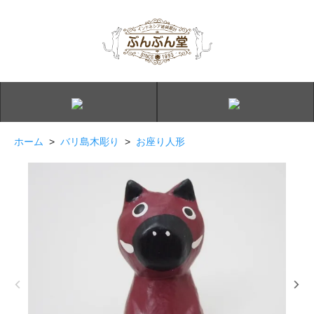
ホーム
>
バリ島木彫り
>
お座り人形