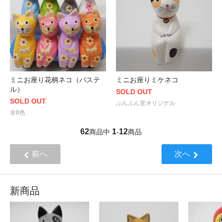
ミニお座り花柄ネコ（パステ
ミニお座りミケネコ
ル）
SOLD OUT
SOLD OUT
ぶんぶん堂オリジナル
全8色
62
1
12
商品中
-
商品
前へ
次へ
新商品